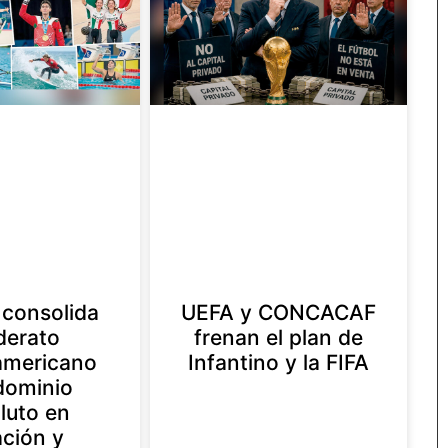
consolida
UEFA y CONCACAF
iderato
frenan el plan de
americano
Infantino y la FIFA
dominio
luto en
ación y