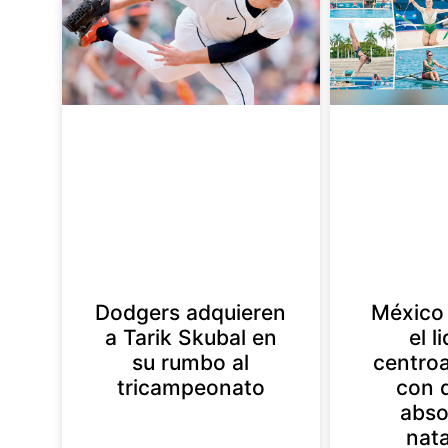
Dodgers adquieren
México 
a Tarik Skubal en
el l
su rumbo al
centro
tricampeonato
con 
abso
nat