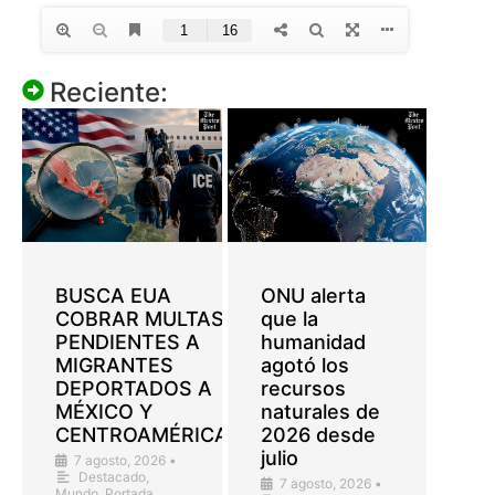
Reciente:
BUSCA EUA
ONU alerta
COBRAR MULTAS
que la
PENDIENTES A
humanidad
MIGRANTES
agotó los
DEPORTADOS A
recursos
MÉXICO Y
naturales de
CENTROAMÉRICA
2026 desde
julio
7 agosto, 2026
•
Destacado
,
7 agosto, 2026
•
Mundo
,
Portada