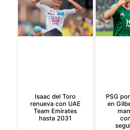
Isaac del Toro
PSG pon
renueva con UAE
en Gilb
Team Emirates
man
hasta 2031
con
segu