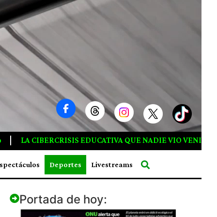
DIE VIO VENIR
Corea Del Norte Lanza Advertencia Mili
spectáculos
Deportes
Livestreams
Portada de hoy: