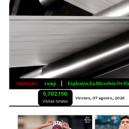
En Microbús De Damasco Deja Muertos Y Heridos; Investigan
TRENDING
5,702,156
viernes, 07 agosto, 2026
Visitas totales