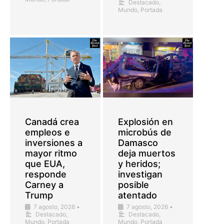
Destacado
,
Mundo
,
Portada
Canadá crea
Explosión en
empleos e
microbús de
inversiones a
Damasco
mayor ritmo
deja muertos
que EUA,
y heridos;
responde
investigan
Carney a
posible
Trump
atentado
7 agosto, 2026
•
7 agosto, 2026
•
Destacado
,
Destacado
,
Mundo
,
Portada
Mundo
,
Portada