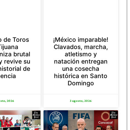
o de Toros
¡México imparable!
Tijuana
Clavados, marcha,
niza brutal
atletismo y
y revive su
natación entregan
istorial de
una cosecha
lencia
histórica en Santo
Domingo
sto, 2026
3 agosto, 2026