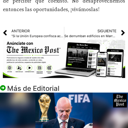
de percibir que coexisto. No desaprovechemos
entonces las oportunidades, ¡vivámoslas!
ANTERIOR
SIGUIENTE
“Si la Unión Europea confisca activos o despliega tropas en Ucrania, estamos listos”: Rusia
Se derrumban edificios en Marruecos, dejando al menos 19 muertos
Más de
Editorial