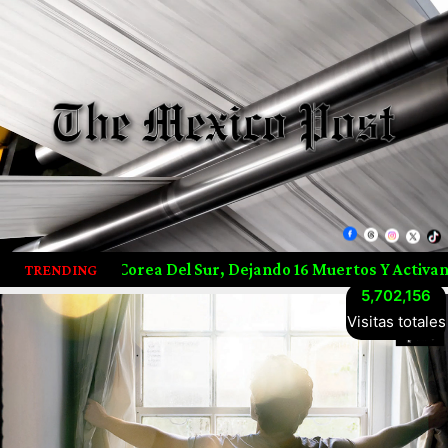
 Del Sur, Dejando 16 Muertos Y Activando Alerta Máxima En 
TRENDING
5,702,156
Visitas totales