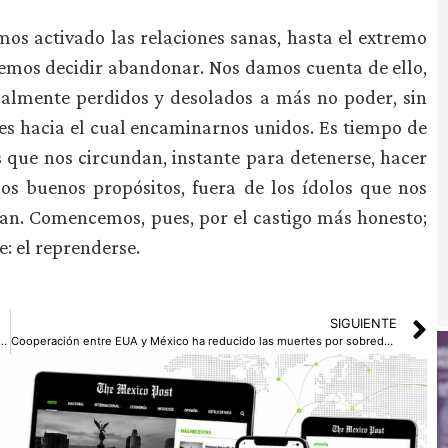
os activado las relaciones sanas, hasta el extremo
emos decidir abandonar. Nos damos cuenta de ello,
ialmente perdidos y desolados a más no poder, sin
es hacia el cual encaminarnos unidos. Es tiempo de
 que nos circundan, instante para detenerse, hacer
los buenos propósitos, fuera de los ídolos que nos
an. Comencemos, pues, por el castigo más honesto;
: el reprenderse.
SIGUIENTE
 Berlín sobre Sudán recauda 1.500 millones en ayuda humanitaria
Cooperación entre EUA y México ha reducido las muertes por sobredosis: Ronald Johnson