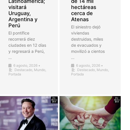
Latinoamérica;
de 14 mil
visitará
hectáreas
Uruguay,
cerca de
Argentina y
Atenas
Perú
El siniestro dejó
El pontífice
viviendas
recorrerá diez
destruidas, miles
ciudades en 12 días
de evacuados y
y regresará a Perú,
movilizó a cientos
…
…
6 agosto, 2026
•
6 agosto, 2026
•
Destacado
,
Mundo
,
Destacado
,
Mundo
,
Portada
Portada