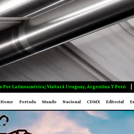
a Y Perú
Grecia Logra Controlar Incendio Que Devastó 
Home
Portada
Mundo
Nacional
CDMX
Editorial
E