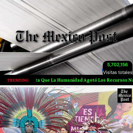
5,702,156
Visitas totales
ta Que La Humanidad Agotó Los Recursos Naturales De 2026
TRENDING