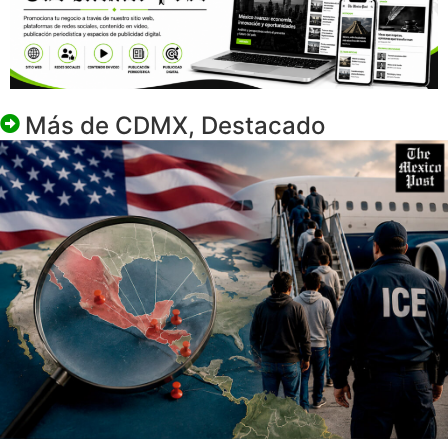
Más de
CDMX
,
Destacado