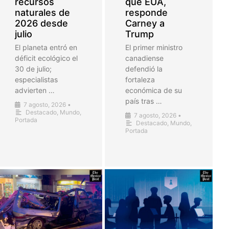
recursos
que EUA,
naturales de
responde
2026 desde
Carney a
julio
Trump
El planeta entró en
El primer ministro
déficit ecológico el
canadiense
30 de julio;
defendió la
especialistas
fortaleza
advierten …
económica de su
país tras …
7 agosto, 2026
•
Destacado
,
Mundo
,
7 agosto, 2026
•
Portada
Destacado
,
Mundo
,
Portada