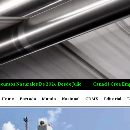
nadá Crea Empleos E Inversiones A Mayor Ritmo Que EUA, 
Home
Portada
Mundo
Nacional
CDMX
Editorial
E