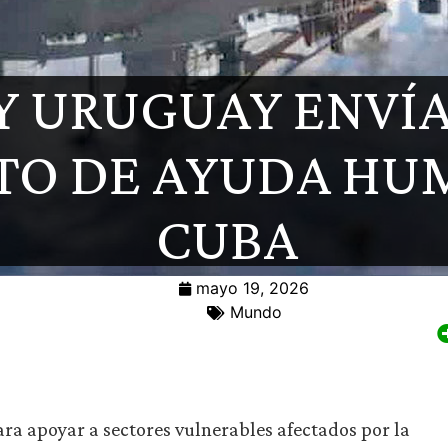
Y URUGUAY ENVÍ
O DE AYUDA HUM
CUBA
mayo 19, 2026
Mundo
ara apoyar a sectores vulnerables afectados por la