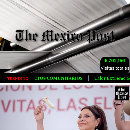
5,702,156
Visitas totales
OMUNITARIOS
Calor Extremo Golpea Corea Del Sur, Deja
TRENDING