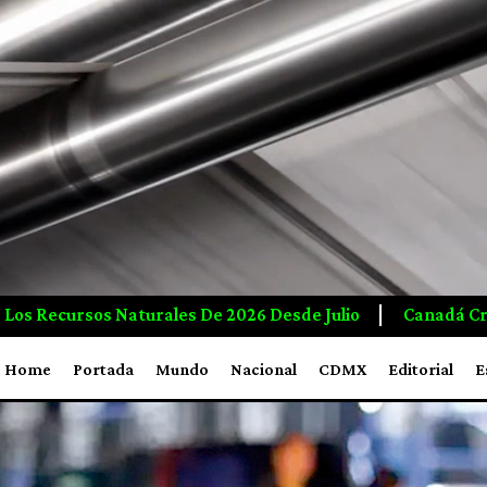
Canadá Crea Empleos E Inversiones A Mayor Ritmo Que 
Home
Portada
Mundo
Nacional
CDMX
Editorial
E