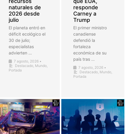
recursos
que EUA,
naturales de
responde
2026 desde
Carney a
julio
Trump
El planeta entró en
El primer ministro
déficit ecológico el
canadiense
30 de julio;
defendió la
especialistas
fortaleza
advierten …
económica de su
país tras …
7 agosto, 2026
•
Destacado
,
Mundo
,
7 agosto, 2026
•
Portada
Destacado
,
Mundo
,
Portada