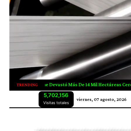
De 14 Mil Hectáreas Cerca De Atenas
Elon Musk Sigue E
TRENDING
5,702,156
viernes, 07 agosto, 2026
Visitas totales