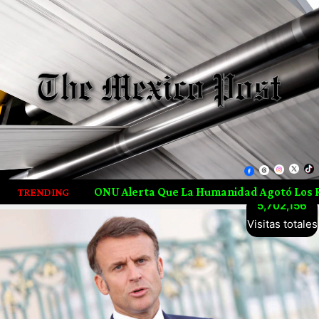
ONU Alerta Que La Humanidad Agotó Los Recursos Naturales
TRENDING
5,702,156
Visitas totales