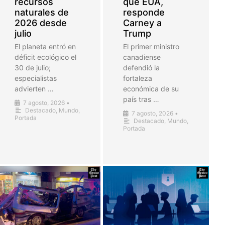
recursos
que EUA,
naturales de
responde
2026 desde
Carney a
julio
Trump
El planeta entró en
El primer ministro
déficit ecológico el
canadiense
30 de julio;
defendió la
especialistas
fortaleza
advierten …
económica de su
país tras …
7 agosto, 2026
•
Destacado
,
Mundo
,
7 agosto, 2026
•
Portada
Destacado
,
Mundo
,
Portada