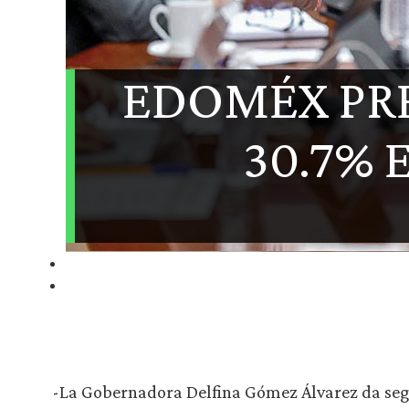
EDOMÉX PR
30.7% 
-La Gobernadora Delfina Gómez Álvarez da segu