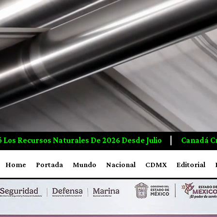
Julio
Canadá Crea Empleos E Inversiones A Mayor Ri
Home
Portada
Mundo
Nacional
CDMX
Editorial