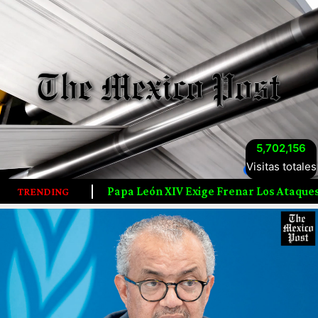
5,702,156
Visitas totales
Papa León XIV Exige Frenar Los Ataques Contra Civiles En 
TRENDING