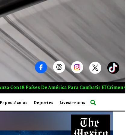
l Crimen Organizado
Rubio Acelera La Expectativa Sobre
Espectáculos
Deportes
Livestreams