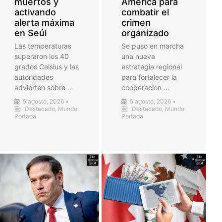
muertos y
América para
activando
combatir el
alerta máxima
crimen
en Seúl
organizado
Las temperaturas
Se puso en marcha
superaron los 40
una nueva
grados Celsius y las
estrategia regional
autoridades
para fortalecer la
advierten sobre …
cooperación …
5 agosto, 2026
•
5 agosto, 2026
•
Destacado
,
Mundo
,
Destacado
,
Mundo
,
Portada
Portada