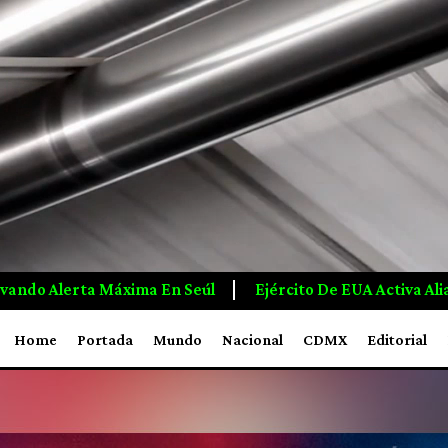
UA Activa Alianza Con 18 Países De América Para Combatir E
Home
Portada
Mundo
Nacional
CDMX
Editorial