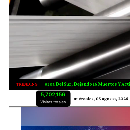
ertos Y Activando Alerta Máxima En Seúl
Ejército De E
TRENDING
5,702,156
miércoles, 05 agosto, 2026
Visitas totales