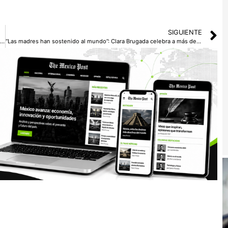
SIGUIENTE
Marc Márquez, piloto español, sufre escalofriante accidente en el Moto GP
“Las madres han sostenido al mundo”: Clara Brugada celebra a más de 1500 mujeres en Tláhuac