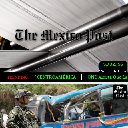
5,702,156
Visitas totales
OAMÉRICA
ONU Alerta Que La Humanidad Agotó Los Recu
TRENDING