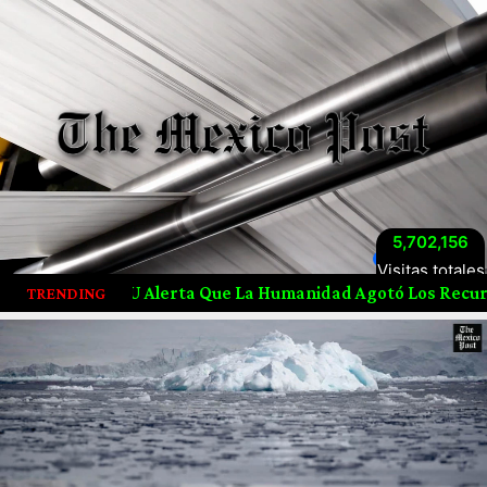
5,702,156
Visitas totales
rta Que La Humanidad Agotó Los Recursos Naturales De 202
TRENDING