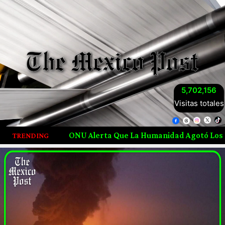
5,702,156
Visitas totales
NU Alerta Que La Humanidad Agotó Los Recursos Naturales 
TRENDING