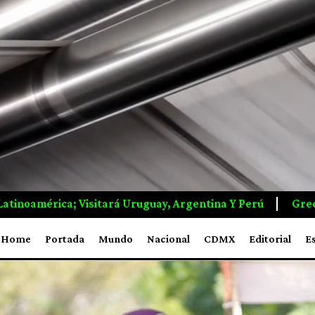
recia Logra Controlar Incendio Que Devastó Más De 14 Mil 
Home
Portada
Mundo
Nacional
CDMX
Editorial
E