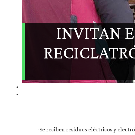
INVITAN E
RECICLATRÓ
-Se reciben residuos eléctricos y elect