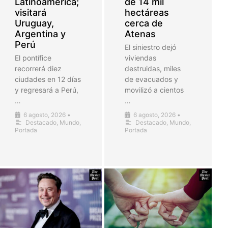
Latinoamérica;
de 14 mil
visitará
hectáreas
Uruguay,
cerca de
Argentina y
Atenas
Perú
El siniestro dejó
El pontífice
viviendas
recorrerá diez
destruidas, miles
ciudades en 12 días
de evacuados y
y regresará a Perú,
movilizó a cientos
…
…
6 agosto, 2026
•
6 agosto, 2026
•
Destacado
,
Mundo
,
Destacado
,
Mundo
,
Portada
Portada