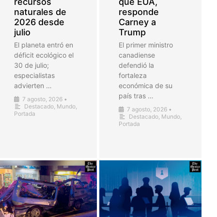
recursos
que EUA,
naturales de
responde
2026 desde
Carney a
julio
Trump
El planeta entró en
El primer ministro
déficit ecológico el
canadiense
30 de julio;
defendió la
especialistas
fortaleza
advierten …
económica de su
país tras …
7 agosto, 2026
•
Destacado
,
Mundo
,
7 agosto, 2026
•
Portada
Destacado
,
Mundo
,
Portada