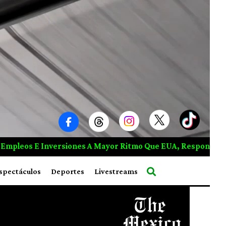
tmo Que EUA, Responde Carney A Trump
Explosión En Mi
spectáculos
Deportes
Livestreams