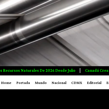
Julio
Canadá Crea Empleos E Inversiones A Mayor Ri
Home
Portada
Mundo
Nacional
CDMX
Editorial
E