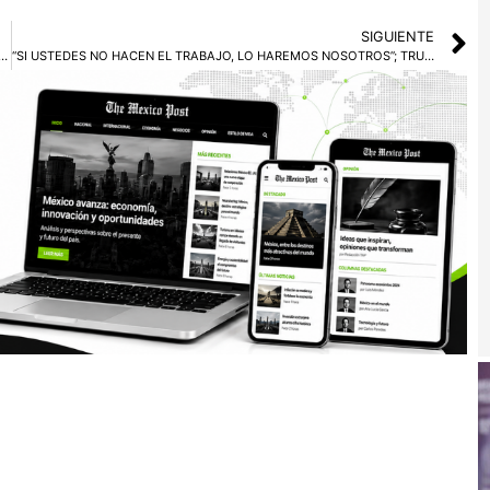
SIGUIENTE
siles durante simulacros, provocando la irritación de China
“SI USTEDES NO HACEN EL TRABAJO, LO HAREMOS NOSOTROS”; TRUMP LANZA AMENAZA A MÉXICO