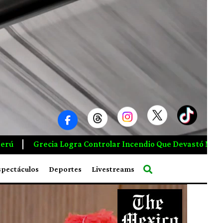
dio Que Devastó Más De 14 Mil Hectáreas Cerca De Atenas
spectáculos
Deportes
Livestreams