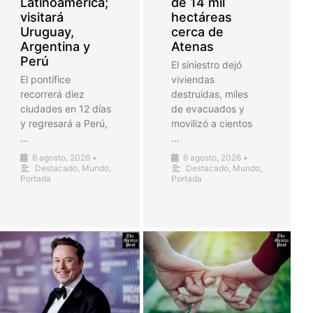
Latinoamérica;
de 14 mil
visitará
hectáreas
Uruguay,
cerca de
Argentina y
Atenas
Perú
El siniestro dejó
El pontífice
viviendas
recorrerá diez
destruidas, miles
ciudades en 12 días
de evacuados y
y regresará a Perú,
movilizó a cientos
…
…
6 agosto, 2026
•
6 agosto, 2026
•
Destacado
,
Mundo
,
Destacado
,
Mundo
,
Portada
Portada