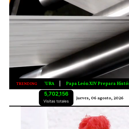
n XIV Prepara Histórica Gira Por Latinoamérica; Visitará U
TRENDING
5,702,156
jueves, 06 agosto, 2026
Visitas totales