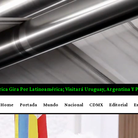
ruguay, Argentina Y Perú
Grecia Logra Controlar Incen
Home
Portada
Mundo
Nacional
CDMX
Editorial
E