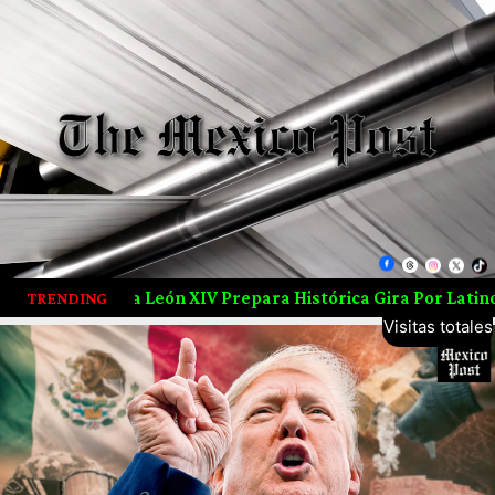
 XIV Prepara Histórica Gira Por Latinoamérica; Visitará Ur
5,702,156
TRENDING
Visitas totales