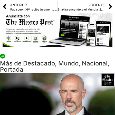
ANTERIOR
SIGUIENTE
Papa León XIV recibe juramento de lealtad de los nuevos soldados de la Guardia Suiza
Shakira encenderá el Mundial 2026; cantará la canción oficial
Más de
Destacado
,
Mundo
,
Nacional
,
Portada