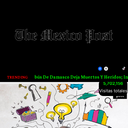
icrobús De Damasco Deja Muertos Y Heridos; Investigan Pos
TRENDING
5,702,156
Visitas totales