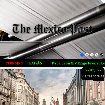
Papa León XIV Exige Frenar Los Ataques Contra Civiles En U
TRENDING
5,702,156
Visitas totales