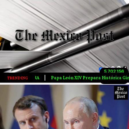
5,702,156
Papa León XIV Prepara Histórica Gira Por Latinoamérica; V
TRENDING
Visitas totales