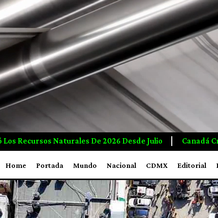
sde Julio
Canadá Crea Empleos E Inversiones A Mayo
Home
Portada
Mundo
Nacional
CDMX
Editorial