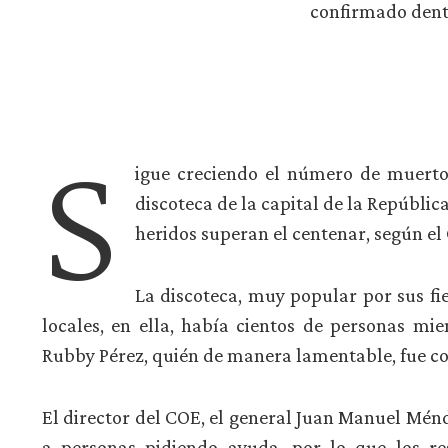
confirmado dentr
S
igue creciendo el número de muerto
discoteca de la capital de la Repúbli
heridos superan el centenar, según e
La discoteca, muy popular por sus fi
locales, en ella, había cientos de personas m
Rubby Pérez, quién de manera lamentable, fue con
El director del COE, el general Juan Manuel Ménde
a personas pidiendo ayuda, por lo que los re