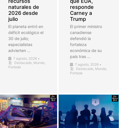
recursos
que EUA,
naturales de
responde
2026 desde
Carney a
julio
Trump
El planeta entró en
El primer ministro
déficit ecológico el
canadiense
30 de julio;
defendió la
especialistas
fortaleza
advierten …
económica de su
país tras …
7 agosto, 2026
•
Destacado
,
Mundo
,
7 agosto, 2026
•
Portada
Destacado
,
Mundo
,
Portada