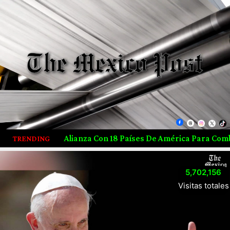
anza Con 18 Países De América Para Combatir El Crimen Orga
TRENDING
5,702,156
Visitas totales