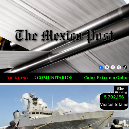
TARIOS
Calor Extremo Golpea Corea Del Sur, Dejando 16
TRENDING
5,702,156
Visitas totales