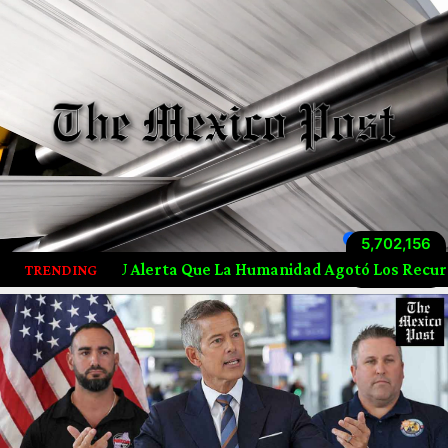
5,702,156
Visitas totales
erta Que La Humanidad Agotó Los Recursos Naturales De 20
TRENDING