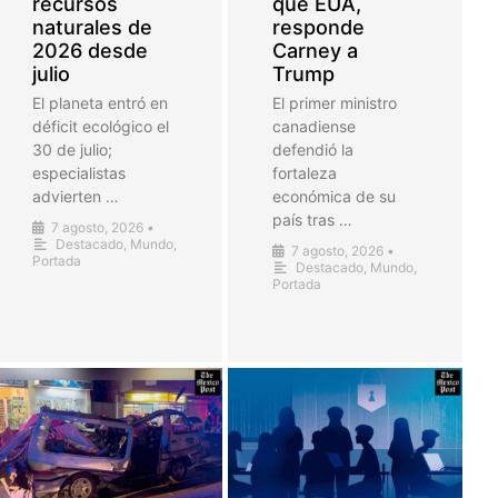
recursos
que EUA,
naturales de
responde
2026 desde
Carney a
julio
Trump
El planeta entró en
El primer ministro
déficit ecológico el
canadiense
30 de julio;
defendió la
especialistas
fortaleza
advierten …
económica de su
país tras …
7 agosto, 2026
•
Destacado
,
Mundo
,
7 agosto, 2026
•
Portada
Destacado
,
Mundo
,
Portada