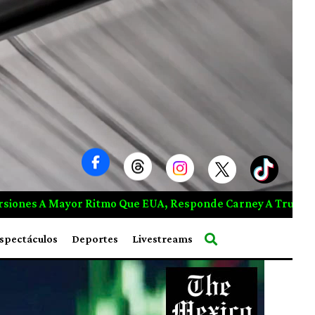
de Carney A Trump
Explosión En Microbús De Damasco D
spectáculos
Deportes
Livestreams