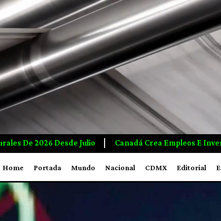
rea Empleos E Inversiones A Mayor Ritmo Que EUA, Respon
Home
Portada
Mundo
Nacional
CDMX
Editorial
E