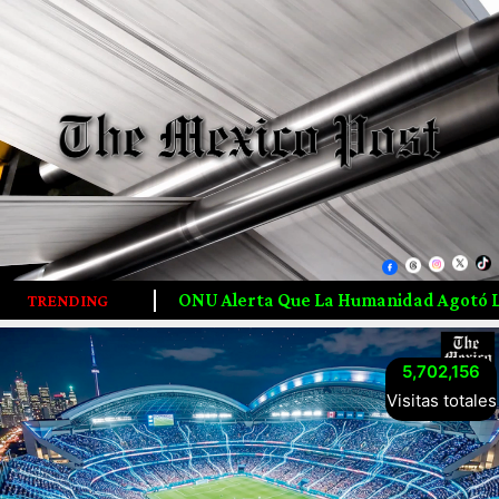
ONU Alerta Que La Humanidad Agotó Los Recursos Naturales
TRENDING
5,702,156
Visitas totales