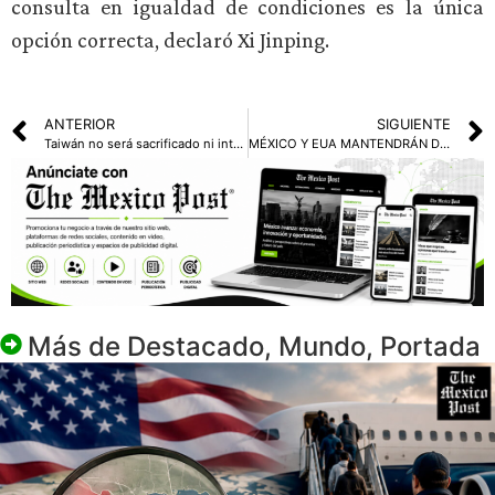
consulta en igualdad de condiciones es la única
opción correcta, declaró Xi Jinping.
ANTERIOR
SIGUIENTE
Taiwán no será sacrificado ni intercambiado a pesar de reunión China-EUA: William Lai
MÉXICO Y EUA MANTENDRÁN DIÁLOGOS EN SEGURIDAD Y COMERCIO, TRAS LLAMADA DE MANDATARIOS
Más de
Destacado
,
Mundo
,
Portada