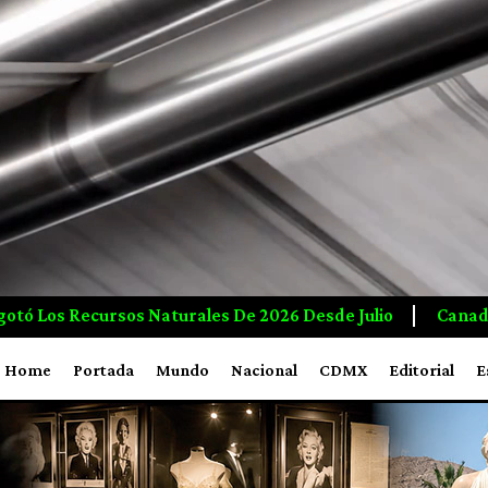
026 Desde Julio
Canadá Crea Empleos E Inversiones A
Home
Portada
Mundo
Nacional
CDMX
Editorial
E