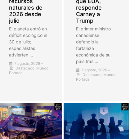
recursos
que EUA,
naturales de
responde
2026 desde
Carney a
julio
Trump
El planeta entró en
El primer ministro
déficit ecológico el
canadiense
30 de julio;
defendió la
especialistas
fortaleza
advierten …
económica de su
país tras …
7 agosto, 2026
•
Destacado
,
Mundo
,
7 agosto, 2026
•
Portada
Destacado
,
Mundo
,
Portada