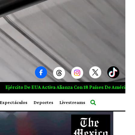
ses De América Para Combatir El Crimen Organizado
Rub
Espectáculos
Deportes
Livestreams