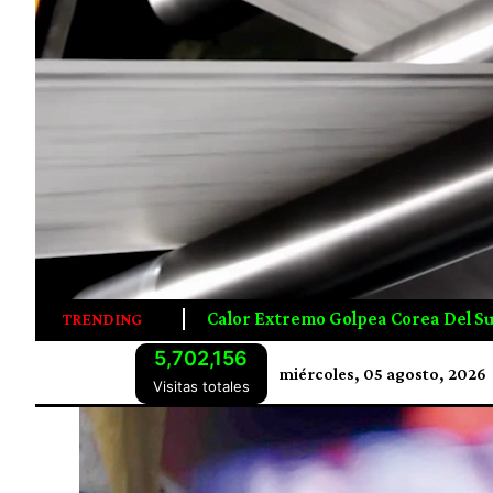
ea Corea Del Sur, Dejando 16 Muertos Y Activando Alerta Má
TRENDING
5,702,156
miércoles, 05 agosto, 2026
Visitas totales