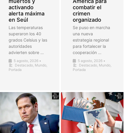
muertos y
América para
activando
combatir el
alerta máxima
crimen
en Seúl
organizado
Las temperaturas
Se puso en marcha
superaron los 40
una nueva
grados Celsius y las
estrategia regional
autoridades
para fortalecer la
advierten sobre …
cooperación …
5 agosto, 2026
•
5 agosto, 2026
•
Destacado
,
Mundo
,
Destacado
,
Mundo
,
Portada
Portada