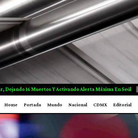
xima En Seúl
Ejército De EUA Activa Alianza Con 18 Paí
Home
Portada
Mundo
Nacional
CDMX
Editorial