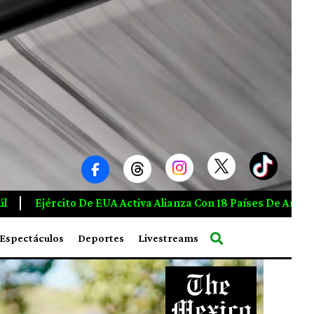
on 18 Países De América Para Combatir El Crimen Organizado
Espectáculos
Deportes
Livestreams