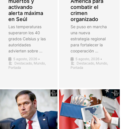
muertos y
América para
activando
combatir el
alerta máxima
crimen
en Seúl
organizado
Las temperaturas
Se puso en marcha
superaron los 40
una nueva
grados Celsius y las
estrategia regional
autoridades
para fortalecer la
advierten sobre …
cooperación …
5 agosto, 2026
•
5 agosto, 2026
•
Destacado
,
Mundo
,
Destacado
,
Mundo
,
Portada
Portada