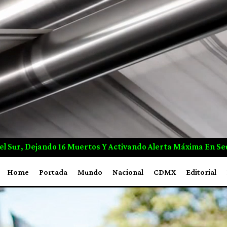
Alerta Máxima En Seúl
Ejército De EUA Activa Alianza C
Home
Portada
Mundo
Nacional
CDMX
Editorial