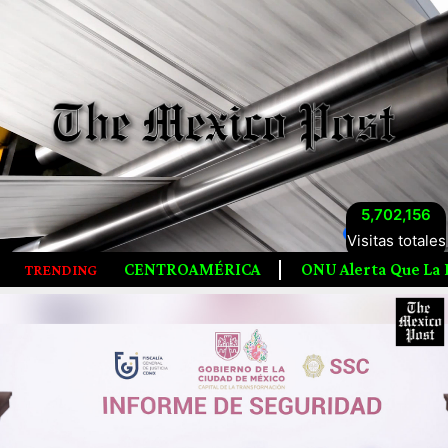
5,702,156
Visitas totales
ROAMÉRICA
ONU Alerta Que La Humanidad Agotó Los Rec
TRENDING