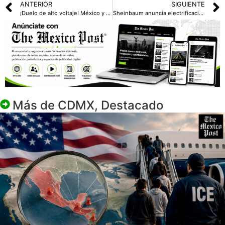
ANTERIOR
SIGUIENTE
¡Duelo de alto voltaje! México y Corea del Sur listos para partido decisivo del Mundial 2026
Sheinbaum anuncia electrificación total del país con más de 45 mil obras de justicia energética
Más de
CDMX
,
Destacado