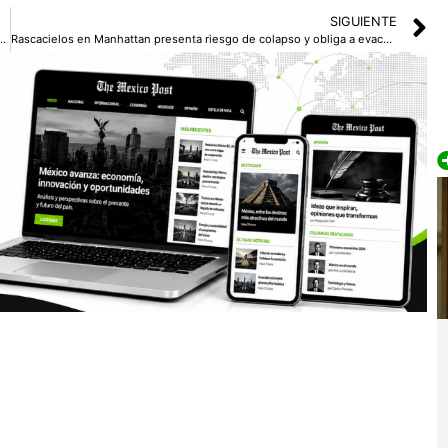
SIGUIENTE
ntre los tres órdenes de Gobierno para consolidar la paz en Edoméx
Rascacielos en Manhattan presenta riesgo de colapso y obliga a evacuar hoteles, escuelas y consulados