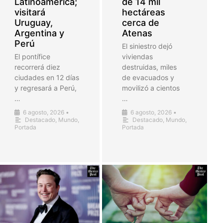
Latinoamérica;
de 14 mil
visitará
hectáreas
Uruguay,
cerca de
Argentina y
Atenas
Perú
El siniestro dejó
El pontífice
viviendas
recorrerá diez
destruidas, miles
ciudades en 12 días
de evacuados y
y regresará a Perú,
movilizó a cientos
…
…
6 agosto, 2026
•
6 agosto, 2026
•
Destacado
,
Mundo
,
Destacado
,
Mundo
,
Portada
Portada