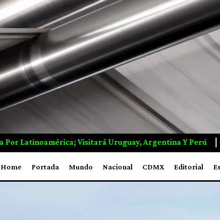
, Argentina Y Perú
Grecia Logra Controlar Incendio Qu
Home
Portada
Mundo
Nacional
CDMX
Editorial
E