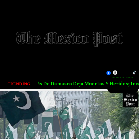
5,702,156
 En Microbús De Damasco Deja Muertos Y Heridos; Investiga
TRENDING
Visitas totales