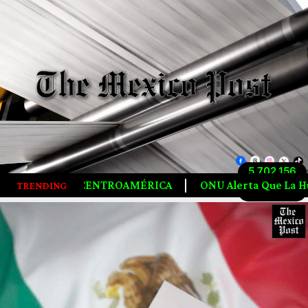
5,702,156
ÉRICA
ONU Alerta Que La Humanidad Agotó Los Recurso
TRENDING
Visitas totales