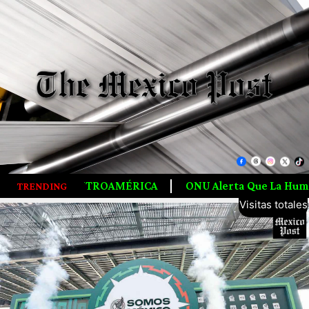
A
ONU Alerta Que La Humanidad Agotó Los Recursos Nat
5,702,156
TRENDING
Visitas totales