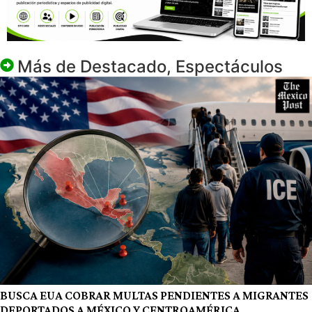
Más de
Destacado
,
Espectáculos
BUSCA EUA COBRAR MULTAS PENDIENTES A MIGRANTES
DEPORTADOS A MÉXICO Y CENTROAMÉRICA