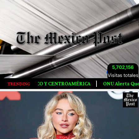
5,702,156
Visitas totales
ENTROAMÉRICA
ONU Alerta Que La Humanidad Agotó Los
TRENDING