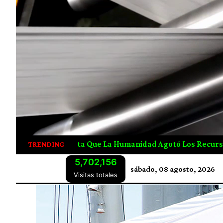
ales De 2026 Desde Julio
Canadá Crea Empleos E Inver
TRENDING
5,702,156
sábado, 08 agosto, 2026
Visitas totales