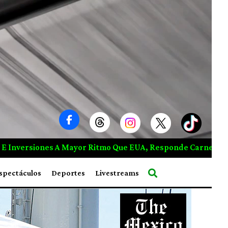
Explosión En Microbús De Damasco Deja Muertos Y Herid
spectáculos
Deportes
Livestreams