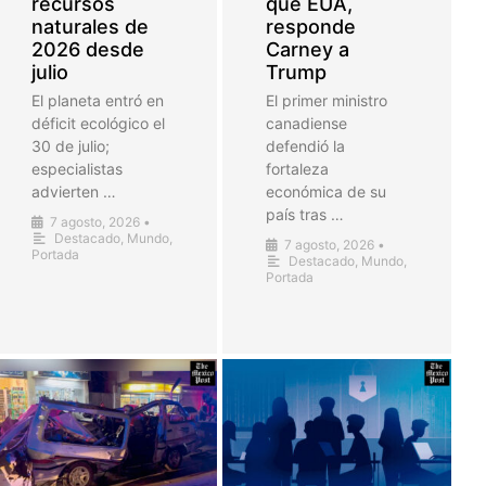
recursos
que EUA,
naturales de
responde
2026 desde
Carney a
julio
Trump
El planeta entró en
El primer ministro
déficit ecológico el
canadiense
30 de julio;
defendió la
especialistas
fortaleza
advierten …
económica de su
país tras …
7 agosto, 2026
•
Destacado
,
Mundo
,
7 agosto, 2026
•
Portada
Destacado
,
Mundo
,
Portada