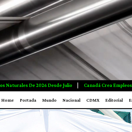
siones A Mayor Ritmo Que EUA, Responde Carney A Trump
Home
Portada
Mundo
Nacional
CDMX
Editorial
E