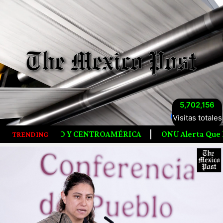
5,702,156
Visitas totales
OAMÉRICA
ONU Alerta Que La Humanidad Agotó Los Recu
TRENDING