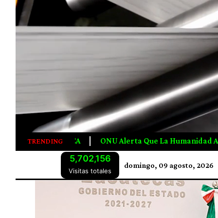
ta Que La Humanidad Agotó Los Recursos Naturales De 2026
TRENDING
5,702,156
domingo, 09 agosto, 2026
Visitas totales