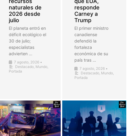
recursos
que EUA,
naturales de
responde
2026 desde
Carney a
julio
Trump
El planeta entró en
El primer ministro
déficit ecológico el
canadiense
30 de julio;
defendió la
especialistas
fortaleza
advierten …
económica de su
país tras …
7 agosto, 2026
•
Destacado
,
Mundo
,
7 agosto, 2026
•
Portada
Destacado
,
Mundo
,
Portada