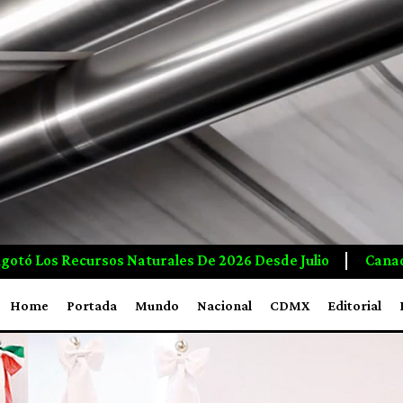
 Desde Julio
Canadá Crea Empleos E Inversiones A M
Home
Portada
Mundo
Nacional
CDMX
Editorial