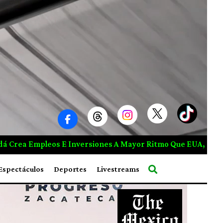
ayor Ritmo Que EUA, Responde Carney A Trump
Explosi
Espectáculos
Deportes
Livestreams