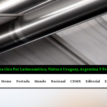
y, Argentina Y Perú
Grecia Logra Controlar Incendio Q
Home
Portada
Mundo
Nacional
CDMX
Editorial
E