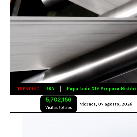
V Prepara Histórica Gira Por Latinoamérica; Visitará Urugua
TRENDING
5,702,156
viernes, 07 agosto, 2026
Visitas totales