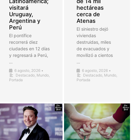
Latinoamérica;
de 14 mil
visitará
hectáreas
Uruguay,
cerca de
Argentina y
Atenas
Perú
El siniestro dejó
El pontífice
viviendas
recorrerá diez
destruidas, miles
ciudades en 12 días
de evacuados y
y regresará a Perú,
movilizó a cientos
…
…
6 agosto, 2026
•
6 agosto, 2026
•
Destacado
,
Mundo
,
Destacado
,
Mundo
,
Portada
Portada