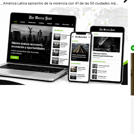
Desaparece avión de carga en pleno vuelo con cinco tripulantes rumbo a Pakistán
América Latina epicentro de la violencia con 41 de las 50 ciudades más peligrosas del mundo