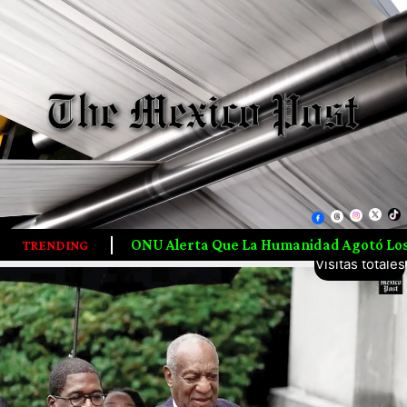
5,702,156
ONU Alerta Que La Humanidad Agotó Los Recursos Naturale
TRENDING
Visitas totales