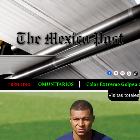
RIOS
Calor Extremo Golpea Corea Del Sur, Dejando 16 M
TRENDING
5,702,156
Visitas totales