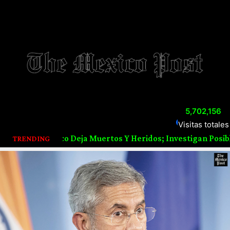
5,702,156
Visitas totales
 De Damasco Deja Muertos Y Heridos; Investigan Posible At
TRENDING