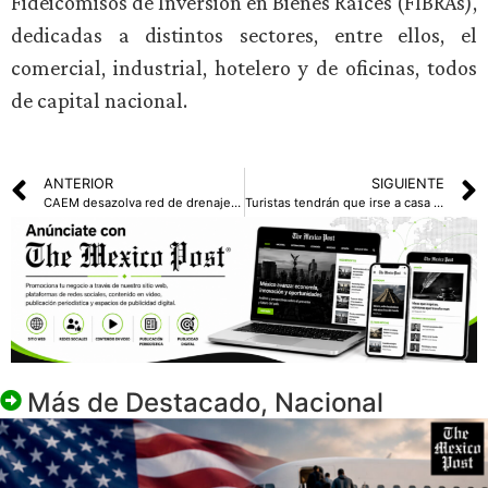
Fideicomisos de Inversión en Bienes Raíces (FIBRAs),
dedicadas a distintos sectores, entre ellos, el
comercial, industrial, hotelero y de oficinas, todos
de capital nacional.
ANTERIOR
SIGUIENTE
CAEM desazolva red de drenaje y retira basura de barrancas y presas
Turistas tendrán que irse a casa tras acabar el Mundial 2026: JD Vance
Más de
Destacado
,
Nacional