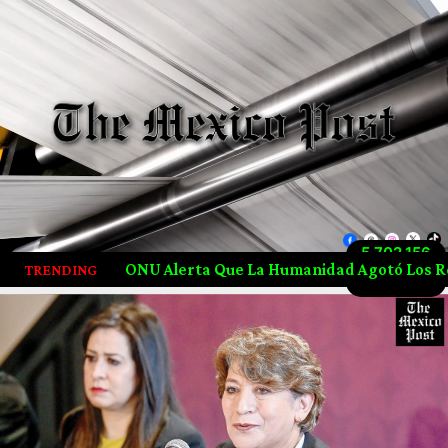
5,702,156
U Alerta Que La Humanidad Agotó Los Recursos Naturales D
TRENDING
Visitas totales