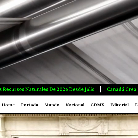
o
Canadá Crea Empleos E Inversiones A Mayor Ritmo Q
Home
Portada
Mundo
Nacional
CDMX
Editorial
E