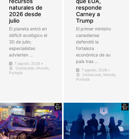
recursos
que EUA,
naturales de
responde
2026 desde
Carney a
julio
Trump
El planeta entró en
El primer ministro
déficit ecológico el
canadiense
30 de julio;
defendió la
especialistas
fortaleza
advierten …
económica de su
país tras …
7 agosto, 2026
•
Destacado
,
Mundo
,
7 agosto, 2026
•
Portada
Destacado
,
Mundo
,
Portada