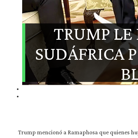
TRUMP LE 
SUDÁFRICA P
B
Trump mencionó a Ramaphosa que quienes huye