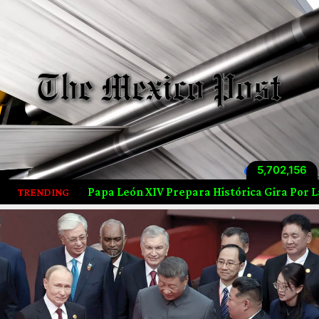
5,702,156
Visitas totales
eón XIV Prepara Histórica Gira Por Latinoamérica; Visitará
TRENDING