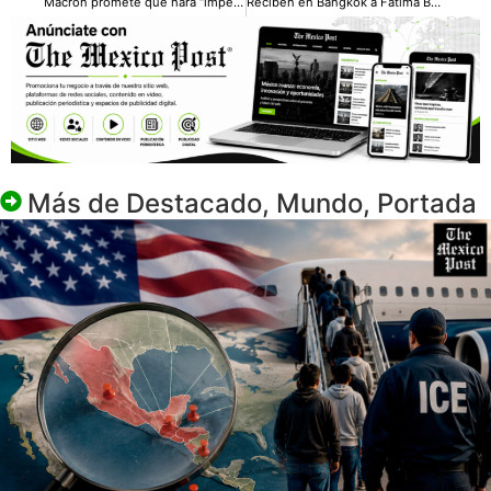
Macron promete que hará “impedir” nuevos atentados terroristas
Reciben en Bangkok a Fátima Bosch a ritmo de Cielito Lindo
Más de
Destacado
,
Mundo
,
Portada